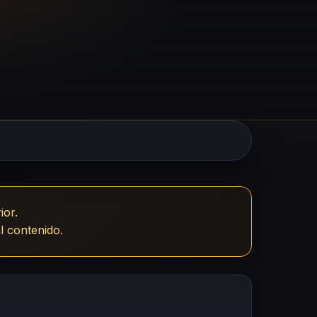
ior.
l contenido.