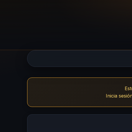
UsuariosVIP 
Est
Inicia sesi