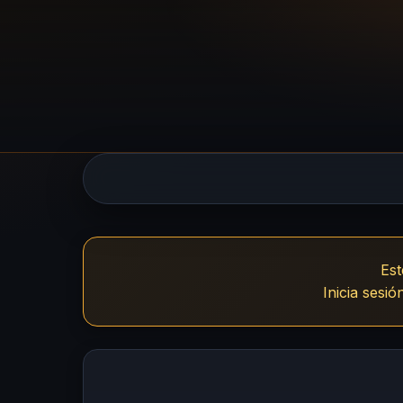
UsuariosVIP 
Est
Inicia sesi