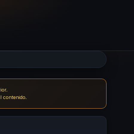
ior.
l contenido.