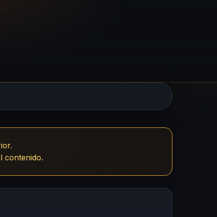
ior.
l contenido.