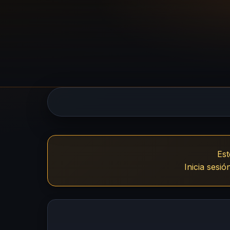
UsuariosVIP 
Est
Inicia sesi