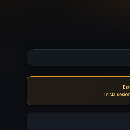
UsuariosVIP 
Est
Inicia sesi