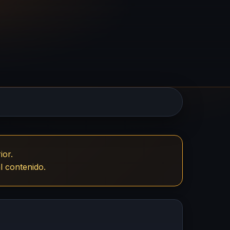
ior.
l contenido.